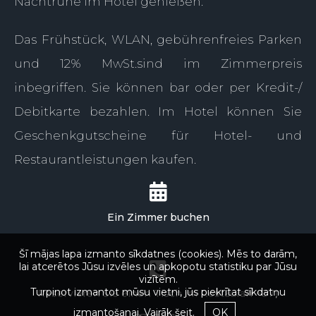
Nachtruhe im Hotel genießen.
Das Frühstück, WLAN, gebührenfreies Parken
und 12% MwSt.sind im Zimmerpreis
inbegriffen. Sie können bar oder per Kredit-/
Debitkarte bezahlen. Im Hotel können Sie
Geschenkgutscheine für Hotel- und
Restaurantleistungen kaufen.
Ein Zimmer buchen
Šī mājas lapa izmanto sīkdatnes (cookies). Mēs to darām,
lai atcerētos Jūsu izvēles un apkopotu statistiku par Jūsu
vizītēm.
Turpinot izmantot mūsu vietni, jūs piekrītat sīkdatņu
Reservieren Sie einen Tisch im Restauran +371
izmantošanai.
Vairāk šeit.
OK