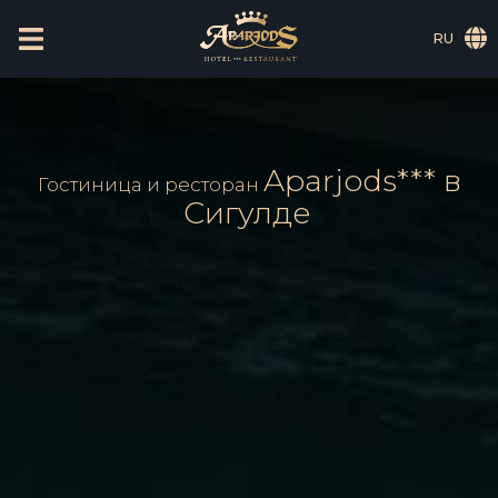
RU
Aparjods*** в
Гостиница и ресторан
Сигулде