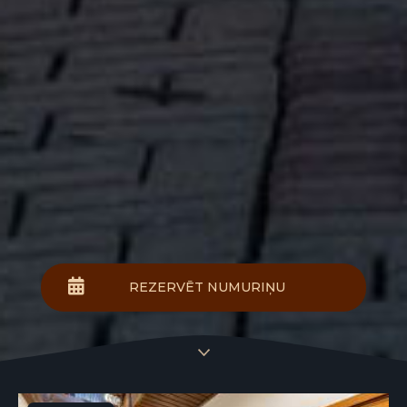
REZERVĒT NUMURIŅU