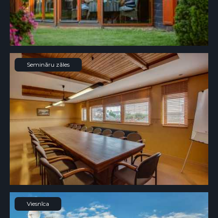
Semināru zāles
Viesnīca