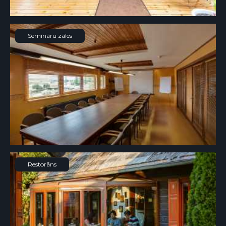
Semināru zāles
Restorāns