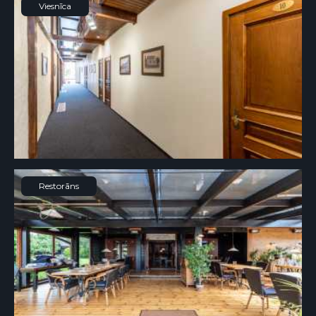
Viesnīca
Restorāns