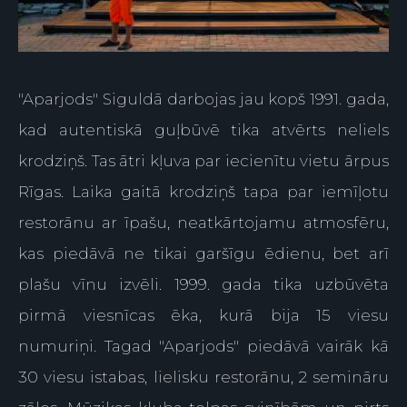
"Aparjods" Siguldā darbojas jau kopš 1991. gada,
kad autentiskā guļbūvē tika atvērts neliels
krodziņš. Tas ātri kļuva par iecienītu vietu ārpus
Rīgas. Laika gaitā krodziņš tapa par iemīļotu
restorānu ar īpašu, neatkārtojamu atmosfēru,
kas piedāvā ne tikai garšīgu ēdienu, bet arī
plašu vīnu izvēli. 1999. gada tika uzbūvēta
pirmā viesnīcas ēka, kurā bija 15 viesu
numuriņi. Tagad "Aparjods" piedāvā vairāk kā
30 viesu istabas, lielisku restorānu, 2 semināru