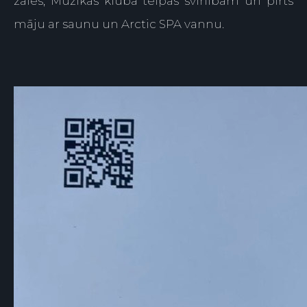
zāles, Mūzikas kluba telpas svinībām un pirts
māju ar saunu un Arctic SPA vannu.