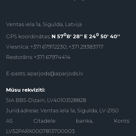
Ventas iela 1a, Sigulda, Latvija
0
0
GPS koordinātas:
N 57
8’ 28’’ E 24
50’ 40’’
Viesnīca: +371 67972230; +371 29383717
Restorāns: +371 67974414
E-pasts:
aparjods@aparjods.lv
Mūsu rekvizīti:
SIA BBS-Dizain, LV40103128828
Jurid.adrese: Ventas iela 1a, Sigulda, LV-2150
AS Citadele banka, Konts:
LV52PARX0007813700003