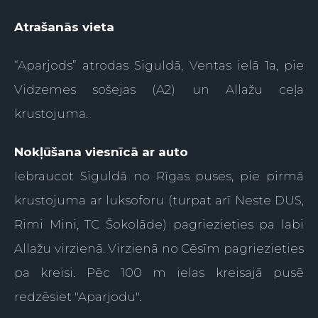
Atrašanās vieta
“Aparjods” atrodas Siguldā, Ventas ielā 1a, pie
Vidzemes sošejas (A2) un Allažu ceļa
krustojuma.
Nokļūšana viesnīcā ar auto
Iebraucot Siguldā no Rīgas puses, pie pirmā
krustojuma ar luksoforu (turpat arī Neste DUS,
Rimi Mini, TC Šokolāde) pagriezieties pa labi
Allažu virzienā. Virzienā no Cēsīm pagriezieties
pa kreisi. Pēc 100 m ielas kreisajā pusē
redzēsiet "Aparjodu".