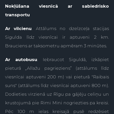
Nokļūšana viesnīcā ar sabiedrisko
transportu
Ar vilcienu
. Attālums no dzelzceļa stacijas
Sigulda līdz viesnīcai ir aptuveni 2 km.
Brauciens ar taksometru apmēram 3 minūtes.
Ar autobusu
. Iebraucot Siguldā, izkāpiet
pieturā „Allažu pagrieziens” (attālums līdz
viesnīcai aptuveni 200 m) vai pieturā "Raibais
suns" (attālums līdz viesnīcai aptuveni 800 m).
Dodieties virzienā uz Rīgu pa gājēju celiņu un
krustojumā pie Rimi Mini nogriezties pa kreisi.
Pēc 100 m ielas kreisajā pusē redzēsiet