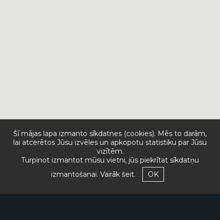
Šī mājas lapa izmanto sīkdatnes (cookies). Mēs to darām,
lai atcerētos Jūsu izvēles un apkopotu statistiku par Jūsu
vizītēm.
Turpinot izmantot mūsu vietni, jūs piekrītat sīkdatņu
izmantošanai.
Vairāk šeit.
OK